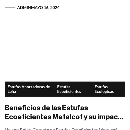
una solución innovadora que...
ADMIN
MAYO 16, 2024
Estufas Ahorradoras de
Estufas
Estufas
Leña
Ecoeficientes
Ecologicas
Beneficios de las Estufas
Ecoeficientes Metalcof y su impacto
con el Medio Ambiente
Nelson Rojas, Gerente de Estufas Ecoeficientes Metalcof,