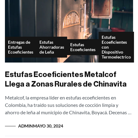
Estufas
Entregas de
Estufas
Ecoeficientes
Estufas
Estufas
Ahorradoras
con
Ecoeficientes
Ecoeficientes
de Leña
Dispositivo
Termoelectrico
Estufas Ecoeficientes Metalcof
Llega a Zonas Rurales de Chinavita
Metalcof, la empresa líder en estufas ecoeficientes en
Colombia, ha traído sus soluciones de cocción limpia y
ahorro de leña al municipio de Chinavita, Boyacá. Decenas de
familias de las...
ADMIN
MAYO 30, 2024