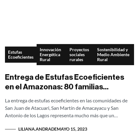
Innovación
Proyectos
Sostenibilidad y
Estufas
Energética
sociales
Medio Ambiente
Ecoeficientes
Rural
rurales
Rural
Entrega de Estufas Ecoeficientes
en el Amazonas: 80 familias
transforman su calidad de vida con
La entrega de estufas ecoeficientes en las comunidades de
tecnología sostenible
San Juan de Atacuari, San Martín de Amacayacu y San
Antonio de los Lagos representa mucho más que un
proyecto ambiental....
LILIANA.ANDRADE
MAYO 15, 2023