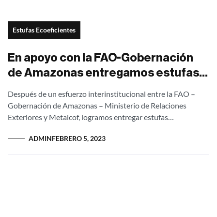
Estufas Ecoeficientes
En apoyo con la FAO-Gobernación
de Amazonas entregamos estufas
ecoeficientes a comunidades
Después de un esfuerzo interinstitucional entre la FAO –
Indígenas
Gobernación de Amazonas – Ministerio de Relaciones
Exteriores y Metalcof, logramos entregar estufas
ecoeficientes que producen energía eléctrica para
ADMIN
FEBRERO 5, 2023
comunidades Indígenas...