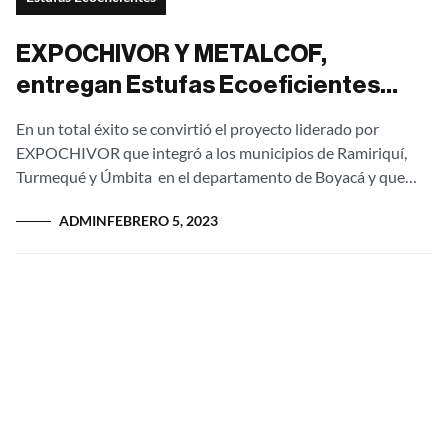
EXPOCHIVOR Y METALCOF,
entregan Estufas Ecoeficientes
Ergonatura con dispositivos
En un total éxito se convirtió el proyecto liderado por
termoeléctricos
EXPOCHIVOR que integró a los municipios de Ramiriquí,
Turmequé y Úmbita en el departamento de Boyacá y que
benefició a...
ADMIN
FEBRERO 5, 2023