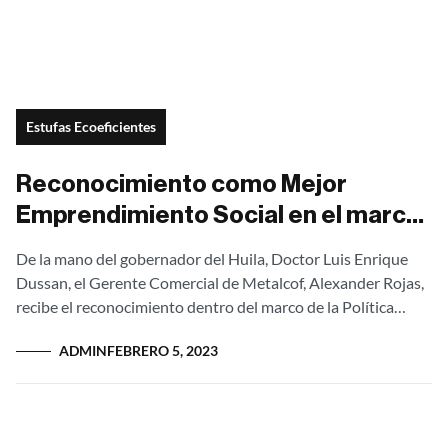
Estufas Ecoeficientes
Reconocimiento como Mejor
Emprendimiento Social en el marco
de la Política Pública de
De la mano del gobernador del Huila, Doctor Luis Enrique
Emprendimiento
Dussan, el Gerente Comercial de Metalcof, Alexander Rojas,
recibe el reconocimiento dentro del marco de la Política
pública de Emprendimiento,...
ADMIN
FEBRERO 5, 2023