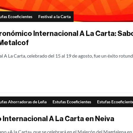
ufas Ecoeficientes
Festival a la Carta
tronómico Internacional A La Carta: Sabo
Metalcof
l A La Carta, celebrado del 15 al 19 de agosto, fue un éxito rotun
ufas Ahorradoras de Leña
Estufas Ecoeficientes
Estufas Ecoeficient
 Internacional A La Carta en Neiva
no «A la Carta», que se celebrará en el Malecón del Magdalena en 