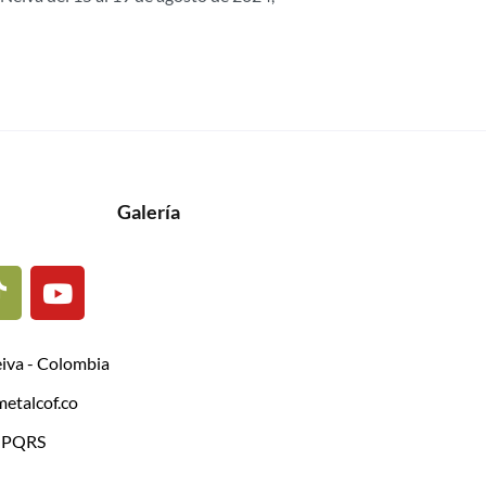
Galería
eiva - Colombia
etalcof.co
| PQRS