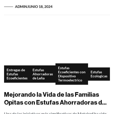
posible gracias al patrocinio de...
ADMIN
JUNIO 18, 2024
Estufas
Entregas de
Estufas
Ecoeficientes con
Estufas
Estufas
Ahorradoras
Dispositivo
Ecologicas
Ecoeficientes
de Leña
Termoelectrico
Mejorando la Vida de las Familias
Opitas con Estufas Ahorradoras de
Leña
Una de las iniciativas más significativas de Metalcof ha sido